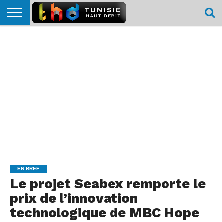
HOME
L’ACTUTHD
EN
PODCASTS
TEST
COMPARATIF
CARTE DE
CONTACT
BREF
DÉBIT
DÉBIT
COUVERTURE
MOBILE
MOBILE
EN BREF
Le projet Seabex remporte le
prix de l’innovation
technologique de MBC Hope