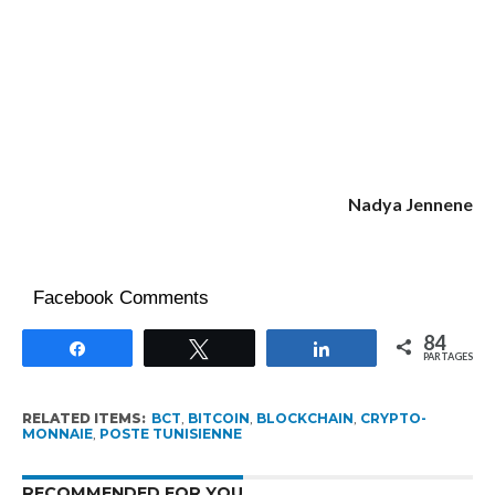
Nadya Jennene
Facebook Comments
84
Partagez
Tweetez
Partagez
PARTAGES
RELATED ITEMS:
BCT
,
BITCOIN
,
BLOCKCHAIN
,
CRYPTO-
MONNAIE
,
POSTE TUNISIENNE
RECOMMENDED FOR YOU