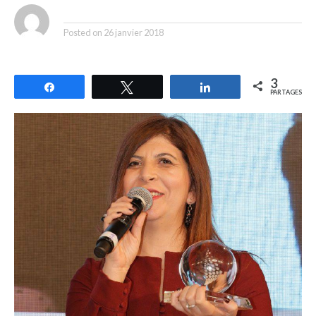
By
Posted on
26 janvier 2018
3
Partagez
Tweetez
Partagez
PARTAGES