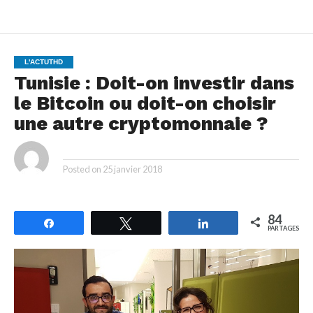
L'ACTUTHD
Tunisie : Doit-on investir dans
le Bitcoin ou doit-on choisir
une autre cryptomonnaie ?
By
Posted on
25 janvier 2018
84
Partagez
Tweetez
Partagez
PARTAGES