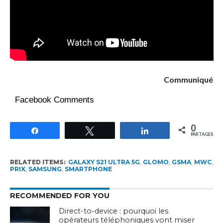
Communiqué
Facebook Comments
0
Partagez
Tweetez
Partagez
PARTAGES
RELATED ITEMS:
GALAXY S21 ULTRA 5G
,
GLOMO
,
GSMA
,
MWC
,
PRIX
,
SAMSUNG
,
SMARTPHONE
RECOMMENDED FOR YOU
Direct-to-device : pourquoi les
opérateurs téléphoniques vont miser