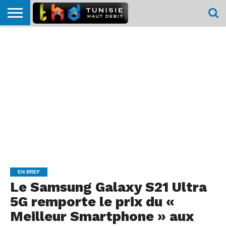
HOME
L’ACTUTHD
EN
PODCASTS
TEST
COMPARATIF
CARTE DE
CONTACT
BREF
DÉBIT
DÉBIT
COUVERTURE
MOBILE
MOBILE
EN BREF
Le Samsung Galaxy S21 Ultra
5G remporte le prix du «
Meilleur Smartphone » aux