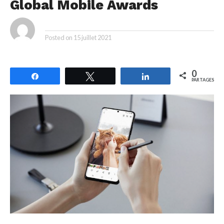
Global Mobile Awards
By
Posted on
15 juillet 2021
0
Partagez
Tweetez
Partagez
PARTAGES