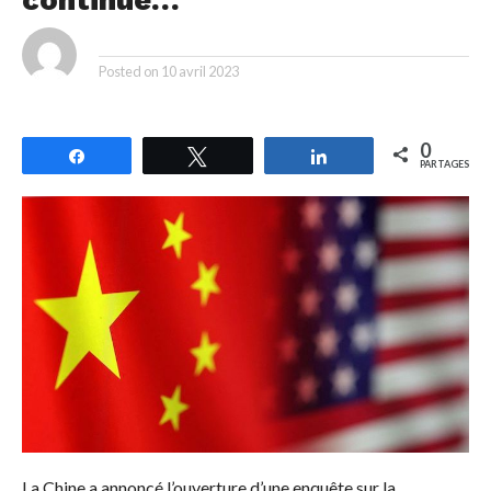
continue…
By
Posted on
10 avril 2023
0
Partagez
Tweetez
Partagez
PARTAGES
La Chine a annoncé l’ouverture d’une enquête sur la