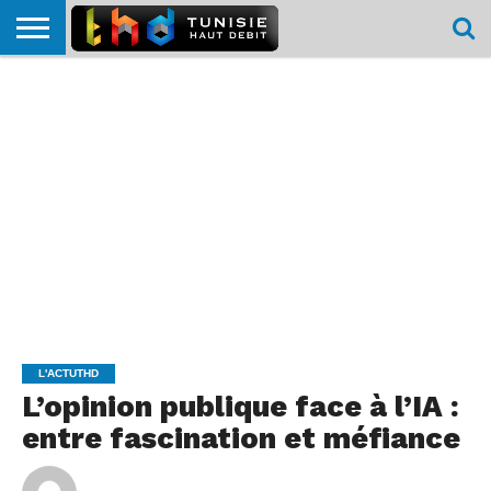
HOME
L’ACTUTHD
EN
PODCASTS
TEST
COMPARATIF
CARTE DE
CONTACT
BREF
DÉBIT
DÉBIT
COUVERTURE
MOBILE
MOBILE
L'ACTUTHD
L’opinion publique face à l’IA :
entre fascination et méfiance
By