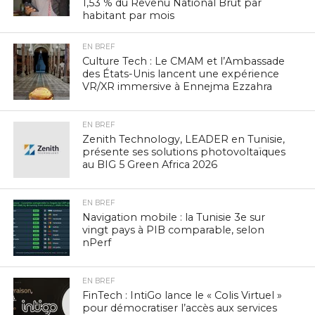
1,53 % du Revenu National Brut par
habitant par mois
EN BREF
Culture Tech : Le CMAM et l’Ambassade
des États-Unis lancent une expérience
VR/XR immersive à Ennejma Ezzahra
EN BREF
Zenith Technology, LEADER en Tunisie,
présente ses solutions photovoltaïques
au BIG 5 Green Africa 2026
EN BREF
Navigation mobile : la Tunisie 3e sur
vingt pays à PIB comparable, selon
nPerf
EN BREF
FinTech : IntiGo lance le « Colis Virtuel »
pour démocratiser l’accès aux services