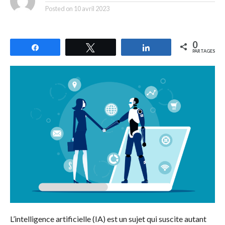
Posted on
10 avril 2023
0
Partagez
Tweetez
Partagez
PARTAGES
L’intelligence artificielle (IA) est un sujet qui suscite autant