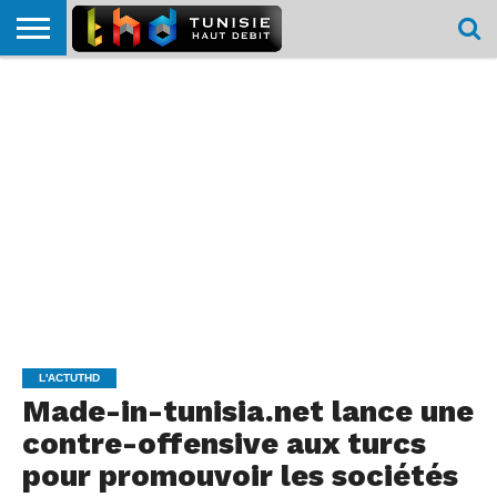
HOME
L’ACTUTHD
EN
PODCASTS
TEST
COMPARATIF
CARTE DE
CONTACT
BREF
DÉBIT
DÉBIT
COUVERTURE
MOBILE
MOBILE
L'ACTUTHD
Made-in-tunisia.net lance une
contre-offensive aux turcs
pour promouvoir les sociétés