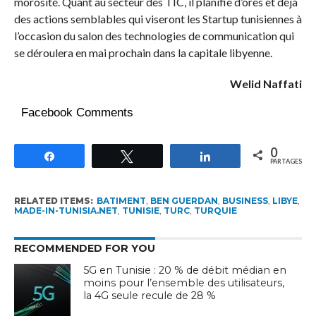
morosité. Quant au secteur des TIC, il planifie d’ores et déjà
des actions semblables qui viseront les Startup tunisiennes à
l’occasion du salon des technologies de communication qui
se déroulera en mai prochain dans la capitale libyenne.
Welid Naffati
Facebook Comments
0
Partagez
Tweetez
Partagez
PARTAGES
RELATED ITEMS:
BATIMENT
,
BEN GUERDAN
,
BUSINESS
,
LIBYE
,
MADE-IN-TUNISIA.NET
,
TUNISIE
,
TURC
,
TURQUIE
RECOMMENDED FOR YOU
5G en Tunisie : 20 % de débit médian en
moins pour l’ensemble des utilisateurs,
la 4G seule recule de 28 %