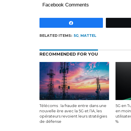
Facebook Comments
Partagez
RELATED ITEMS:
5G
,
MATTEL
RECOMMENDED FOR YOU
Télécoms : la fraude entre dans une
5G en Tu
nouvelle ère avec la 5G et l’IA, les
en moin
opérateurs revoient leurs stratégies
utilisat
de défense
%