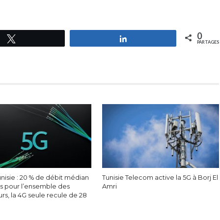
0
Tweetez
Partagez
PARTAGES
nisie : 20 % de débit médian
Tunisie Telecom active la 5G à Borj El
s pour l’ensemble des
Amri
eurs, la 4G seule recule de 28