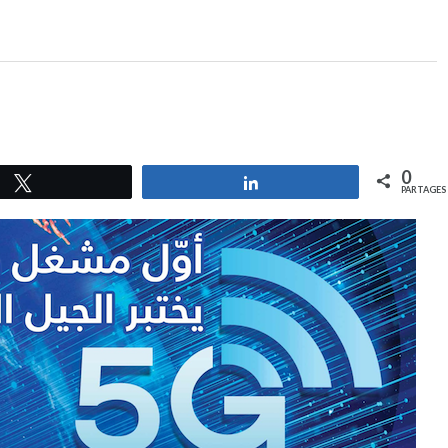
0
Tweetez
Partagez
PARTAGES