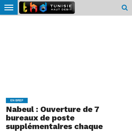
HOME
L’ACTUTHD
EN
PODCASTS
TEST
COMPARATIF
CARTE DE
CONTACT
BREF
DÉBIT
DÉBIT
COUVERTURE
MOBILE
MOBILE
EN BREF
Nabeul : Ouverture de 7
bureaux de poste
supplémentaires chaque