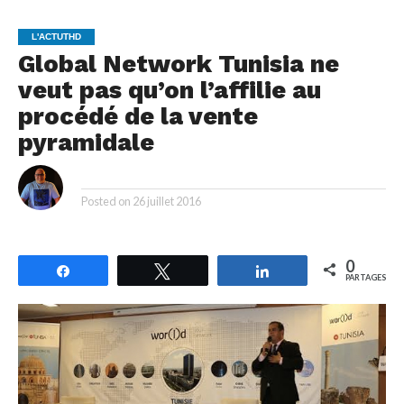
L'ACTUTHD
Global Network Tunisia ne
veut pas qu’on l’affilie au
procédé de la vente
pyramidale
By
Posted on
26 juillet 2016
0
Partagez
Tweetez
Partagez
PARTAGES