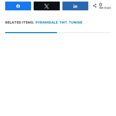
0
Partagez
Tweetez
Partagez
PARTAGES
RELATED ITEMS:
PYRAMIDALE
,
TMT
,
TUNISIE
RECOMMENDED FOR YOU
5G en Tunisie : 20 % de débit médian en
moins pour l’ensemble des utilisateurs,
la 4G seule recule de 28 %
Stratégie nationale de l’IA en Tunisie :
annoncée depuis 2018, toujours
introuvable en 2026
Rapport UIT 2025 : En Tunisie, un forfait
Internet mobile de 5 Go représente
1,53 % du Revenu National Brut par
habitant par mois