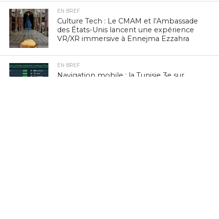
EN BREF
Culture Tech : Le CMAM et l’Ambassade
des États-Unis lancent une expérience
VR/XR immersive à Ennejma Ezzahra
EN BREF
Navigation mobile : la Tunisie 3e sur
vingt pays à PIB comparable, selon
nPerf
EN BREF
FinTech : IntiGo lance le « Colis Virtuel »
pour démocratiser l’accès aux services
numériques en Tunisie
NON CLASSÉ
Tunisie : Paiement de l’inscription
scolaire 2026-2027 sera 100% digitale,
confirme la BCT