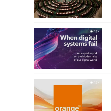
1.5K
1.3K