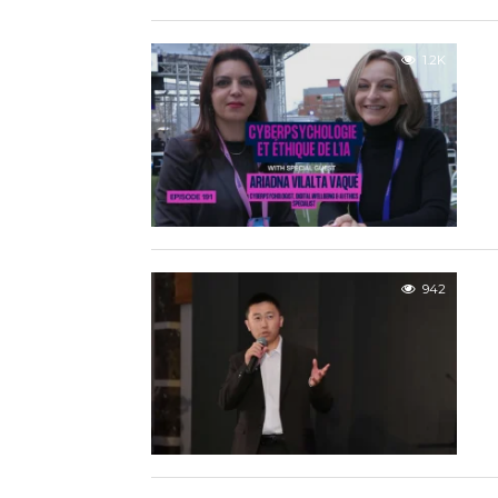
1.2K
942