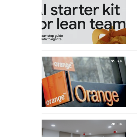
1.6K
1.1K