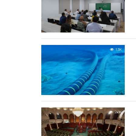
1.3K
2.0K