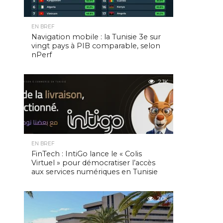
EN BREF
Navigation mobile : la Tunisie 3e sur
vingt pays à PIB comparable, selon
nPerf
2.1K
EN BREF
FinTech : IntiGo lance le « Colis
Virtuel » pour démocratiser l’accès
aux services numériques en Tunisie
2.0K