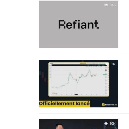
845
1.1K
1.0K