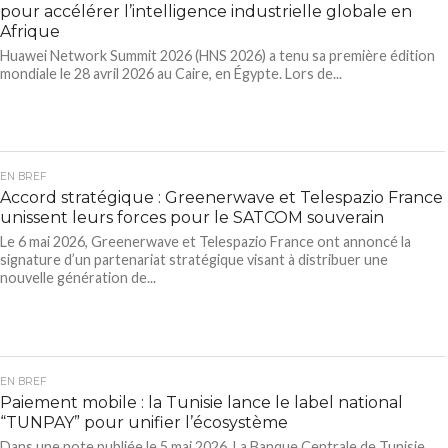
pour accélérer l’intelligence industrielle globale en
Afrique
Huawei Network Summit 2026 (HNS 2026) a tenu sa première édition
mondiale le 28 avril 2026 au Caire, en Égypte. Lors de...
EN BREF
Accord stratégique : Greenerwave et Telespazio France
unissent leurs forces pour le SATCOM souverain
Le 6 mai 2026, Greenerwave et Telespazio France ont annoncé la
signature d’un partenariat stratégique visant à distribuer une
nouvelle génération de...
EN BREF
Paiement mobile : la Tunisie lance le label national
“TUNPAY” pour unifier l’écosystème
Dans une note publiée le 5 mai 2026, La Banque Centrale de Tunisie