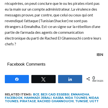
récupérées, on peut conclure que le ou les pirates n’ont pas
eu la main sur un compte administrateur. La virulence des
messages prouve, par contre, que celui ou ceux qui ont
revendiqué l’attaque (Tunisian1hacker) ne sont pas
étrangers à Ennahdha. Est-ce un signe sur la rébellion d’une
partie de l’armada des agents de communication
électronique du parti de Rached El Ghannouchi contre leurs
chefs ?
IBN
Facebook Comments
0
Partagez
Tweetez
Partagez
PARTAGES
RELATED ITEMS:
BCE
,
BEJI CAID ESSEBSI
,
ENNAHDHA
,
FACEBOOK
,
HAMMADI JEBALI
,
KASBA
,
NIDA TOUNES
,
NIDAA
TOUNES
,
PIRATAGE
,
RACHED GHANNOUCHI
,
TUNISIE
,
UGTT