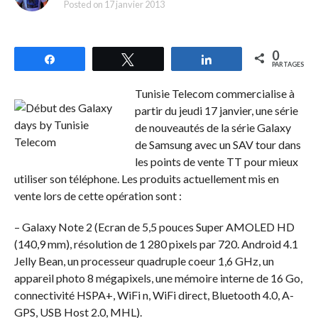
Posted on
17 janvier 2013
0
Partagez
Tweetez
Partagez
PARTAGES
Tunisie Telecom commercialise à
partir du jeudi 17 janvier, une série
de nouveautés de la série Galaxy
de Samsung avec un SAV tour dans
les points de vente TT pour mieux
utiliser son téléphone. Les produits actuellement mis en
vente lors de cette opération sont :
– Galaxy Note 2 (Ecran de 5,5 pouces Super AMOLED HD
(140,9 mm), résolution de 1 280 pixels par 720. Android 4.1
Jelly Bean, un processeur quadruple coeur 1,6 GHz, un
appareil photo 8 mégapixels, une mémoire interne de 16 Go,
connectivité HSPA+, WiFi n, WiFi direct, Bluetooth 4.0, A-
GPS, USB Host 2.0, MHL).