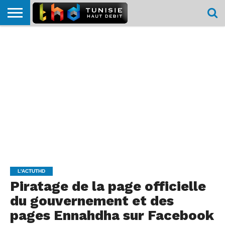
HOME
L’ACTUTHD
EN
PODCASTS
TEST
COMPARATIF
CARTE DE
CONTACT
BREF
DÉBIT
DÉBIT
COUVERTURE
MOBILE
MOBILE
L'ACTUTHD
Piratage de la page officielle
du gouvernement et des
pages Ennahdha sur Facebook