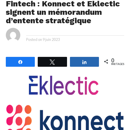
Fintech : Konnect et Eklectic
signent un mémorandum
d’entente stratégique
By
Posted on
9 juin 2023
0
Partagez
Tweetez
Partagez
PARTAGES