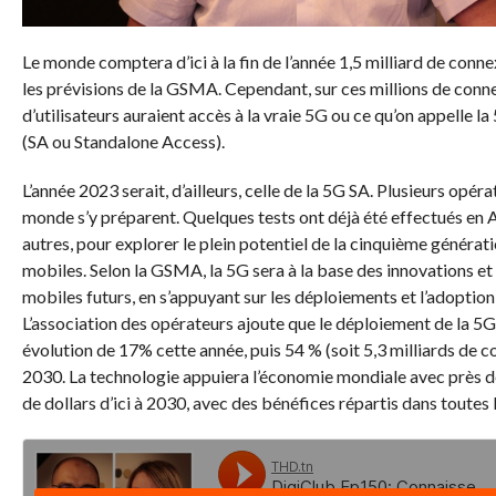
Le monde comptera d’ici à la fin de l’année 1,5 milliard
de conne
les prévisions de la
GSMA
.
Cependant, sur ces millions de conn
d’utilisateurs auraient accès à la vraie
5G
ou ce qu’on appelle la
(
SA ou
Standalone
Access
)
.
L’année 2023 serait, d’ailleurs, celle de la
5G
SA.
Plusieurs opérat
monde s’y préparent.
Quelques tests ont déjà été effectués en A
autres, pour explorer le plein potentiel de la cinquième générat
mobiles.
Selon la
GSMA
, la
5G
sera à la base des innovations et
mobiles futurs, en s’appuyant sur les déploiements et l’adoption
L’association des opérateurs ajoute que le déploiement de la
5G
évolution de
17%
cette année, puis 54 %
(soit 5,3 milliards de 
2030.
La technologie appuiera l’économie mondiale avec près de
de dollars d’ici à 2030, avec des bénéfices répartis dans toutes l