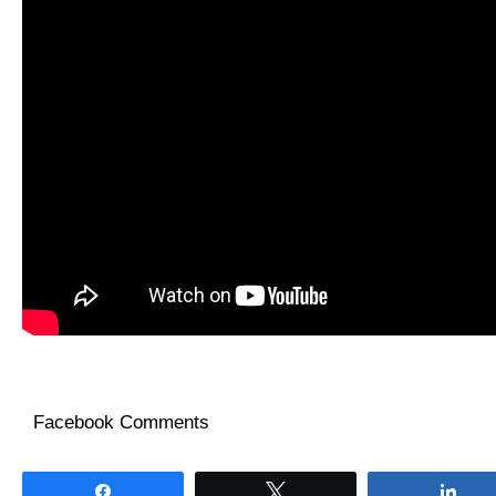
Facebook Comments
Partagez
Tweetez
Par