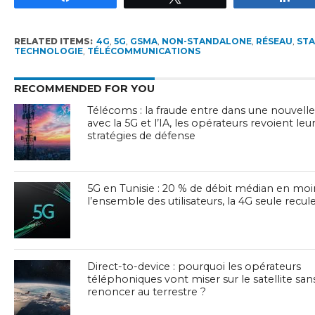
RELATED ITEMS:
4G
,
5G
,
GSMA
,
NON-STANDALONE
,
RÉSEAU
,
ST
TECHNOLOGIE
,
TÉLÉCOMMUNICATIONS
RECOMMENDED FOR YOU
Télécoms : la fraude entre dans une nouvelle
avec la 5G et l’IA, les opérateurs revoient leu
stratégies de défense
5G en Tunisie : 20 % de débit médian en mo
l’ensemble des utilisateurs, la 4G seule recu
Direct-to-device : pourquoi les opérateurs
téléphoniques vont miser sur le satellite san
renoncer au terrestre ?