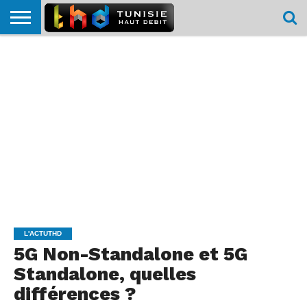
HOME
L’ACTUTHD
EN
PODCASTS
TEST
COMPARATIF
CARTE DE
CONTACT
BREF
DÉBIT
DÉBIT
COUVERTURE
MOBILE
MOBILE
L'ACTUTHD
5G Non-Standalone et 5G
Standalone, quelles
différences ?