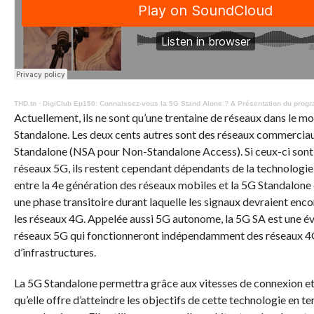
THD.tn
·
DigiClub Ep150: Connaissez-vous la 5G Stand Alone ? & Présentation du pro
Actuellement, ils ne sont qu’une trentaine de réseaux dans le mo
Standalone
.
Les deux cents autres sont des réseaux commercia
Standalone
(NSA pour
Non-
Standalone
Access
)
.
Si ceux-ci son
réseaux
5G
, ils restent cependant dépendants de la technologie
entre la 4e génération des réseaux mobiles et la
5G
Standalone
une phase transitoire durant laquelle les signaux devraient enco
les réseaux 4G.
Appelée aussi 5
G autonome
, la
5G
SA est une év
réseaux
5G
qui fonctionneront indépendamment des réseaux 4
d’infrastructures.
La
5G
Standalone
permettra grâce aux vitesses de connexion et 
qu’elle offre d’atteindre les objectifs de cette technologie en t