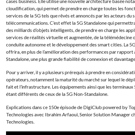
cases business.
Elle utilise une nouvelle architecture basée not
cloudification
, qui permet de prendre en charge toutes les fonct
services de la
5G
tels que rêvés et annoncés par les acteurs du 
télécommunications.
C’est effet la
5G
Standalone qui permettr
des milliards d’objets intelligents, de prendre en charge les appl
services de réalités
virtuelle
et
augmentée
, de la télémédecine 
conduite autonome et le développement des smart
cities
.
La
5
offrira, en plus de l’amélioration des performances par rapport
Standalone
, une plus grande fiabilité de connexion et davantage
Pour y arriver, il y a plusieurs prérequis à prendre en considérati
opérateurs, notamment la maturité du marché sur lequel le dépl
fait et l’infrastructure.
Les équipements ainsi que les terminaux
étant différents de ceux de la
5G
Non-Standalone
.
Explications dans ce 150e épisode de
DigiClub
powered
by
To
Technologies avec Ibrahim
Arfaoui
, Senior Solution Manager 
Technologies.