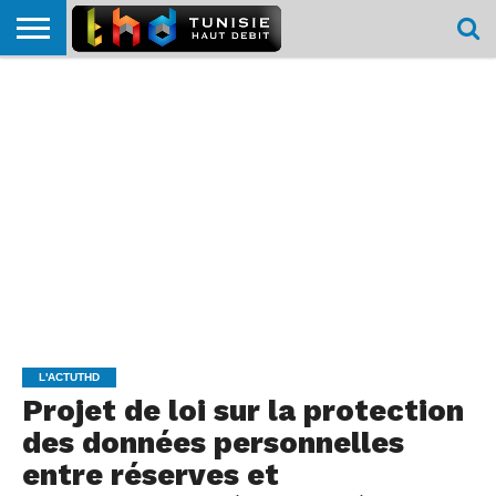
HOME
L’ACTUTHD
EN
PODCASTS
TEST
COMPARATIF
CARTE DE
CONTACT
BREF
DÉBIT
DÉBIT
COUVERTURE
MOBILE
MOBILE
L'ACTUTHD
Projet de loi sur la protection
des données personnelles
entre réserves et