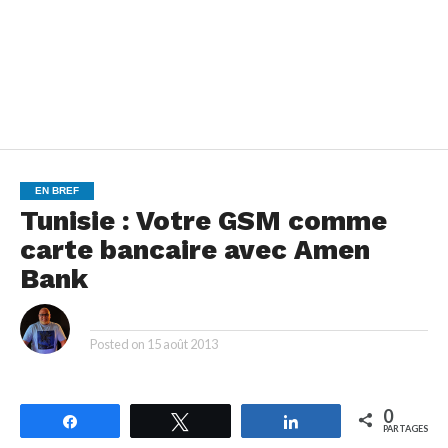
EN BREF
Tunisie : Votre GSM comme
carte bancaire avec Amen
Bank
By
Posted on
15 août 2013
0
Partagez
Tweetez
Partagez
PARTAGES