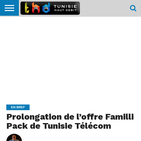
HOME
L’ACTUTHD
EN
PODCASTS
TEST
COMPARATIF
CARTE DE
CONTACT
BREF
DÉBIT
DÉBIT
COUVERTURE
MOBILE
MOBILE
EN BREF
Prolongation de l’offre Familli
Pack de Tunisie Télécom
By