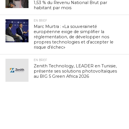
1,53 % du Revenu National Brut par
habitant par mois
EN BREF
Marc Murtra : «La souveraineté
européenne exige de simplifier la
réglementation, de développer nos
propres technologies et d’accepter le
risque d’échec»
EN BREF
Zenith Technology, LEADER en Tunisie,
présente ses solutions photovoltaïques
au BIG 5 Green Africa 2026
EN BREF
Culture Tech : Le CMAM et l’Ambassade
des États-Unis lancent une expérience
VR/XR immersive à Ennejma Ezzahra
EN BREF