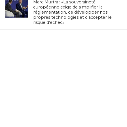
Marc Murtra : «La souveraineté
européenne exige de simplifier la
réglementation, de développer nos
propres technologies et d’accepter le
risque d’échec»
EN BREF
Zenith Technology, LEADER en Tunisie,
présente ses solutions photovoltaïques
au BIG 5 Green Africa 2026
EN BREF
Culture Tech : Le CMAM et l’Ambassade
des États-Unis lancent une expérience
VR/XR immersive à Ennejma Ezzahra
EN BREF
IA Éthique : Le Tunisien Hichem Besbes
rejoint le réseau mondial d’experts de
l’UNESCO