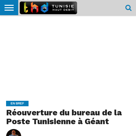
HOME
L’ACTUTHD
EN
PODCASTS
TEST
COMPARATIF
CARTE DE
CONTACT
BREF
DÉBIT
DÉBIT
COUVERTURE
MOBILE
MOBILE
EN BREF
Réouverture du bureau de la
Poste Tunisienne à Géant
By