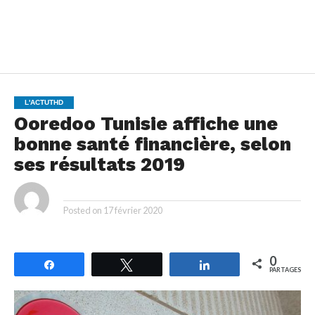
L'ACTUTHD
Ooredoo Tunisie affiche une
bonne santé financière, selon
ses résultats 2019
By
Posted on
17 février 2020
0
Partagez
Tweetez
Partagez
PARTAGES