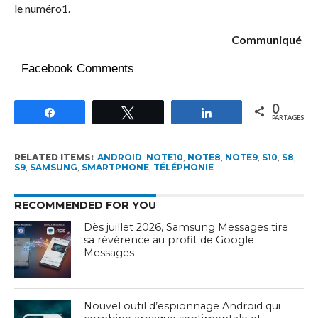
le numéro1.
Communiqué
Facebook Comments
0
Partagez
Tweetez
Partagez
PARTAGES
RELATED ITEMS:
ANDROID
,
NOTE10
,
NOTE8
,
NOTE9
,
S10
,
S8
,
S9
,
SAMSUNG
,
SMARTPHONE
,
TÉLÉPHONIE
RECOMMENDED FOR YOU
Dès juillet 2026, Samsung Messages tire
sa révérence au profit de Google
Messages
Nouvel outil d’espionnage Android qui