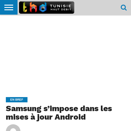
HOME
L’ACTUTHD
EN
PODCASTS
TEST
COMPARATIF
CARTE DE
CONTACT
BREF
DÉBIT
DÉBIT
COUVERTURE
MOBILE
MOBILE
EN BREF
Samsung s’impose dans les
mises à jour Android
By