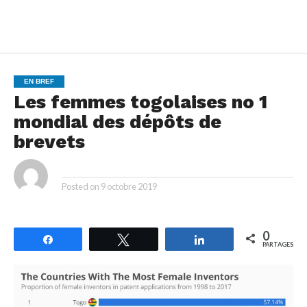
EN BREF
Les femmes togolaises no 1
mondial des dépôts de
brevets
By
Posted on
9 octobre 2019
0
Partagez
Tweetez
Partagez
PARTAGES