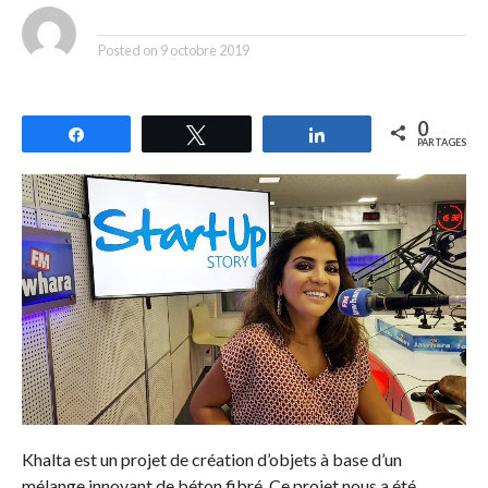
By
Posted on
9 octobre 2019
0
Partagez
Tweetez
Partagez
PARTAGES
Khalta est un projet de création d’objets à base d’un
mélange innovant de béton fibré. Ce projet nous a été