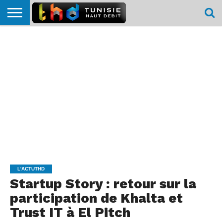
HOME
L’ACTUTHD
EN
PODCASTS
TEST
COMPARATIF
CARTE DE
CONTACT
BREF
DÉBIT
DÉBIT
COUVERTURE
MOBILE
MOBILE
L'ACTUTHD
Startup Story : retour sur la
participation de Khalta et
Trust IT à El Pitch