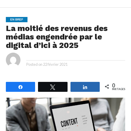
EN BREF
La moitié des revenus des
médias engendrée par le
digital d’ici à 2025
By
Posted on
22 février 2021
0
Partagez
Tweetez
Partagez
PARTAGES