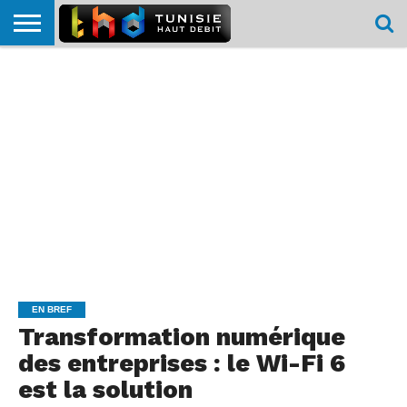
HOME
L’ACTUTHD
EN
PODCASTS
TEST
COMPARATIF
CARTE DE
CONTACT
BREF
DÉBIT
DÉBIT
COUVERTURE
MOBILE
MOBILE
EN BREF
Transformation numérique
des entreprises : le Wi-Fi 6
est la solution