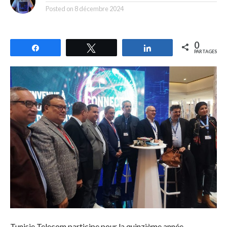
Posted on
8 décembre 2024
0
Partagez
Tweetez
Partagez
PARTAGES
Tunisie Telecom participe pour la quinzième année