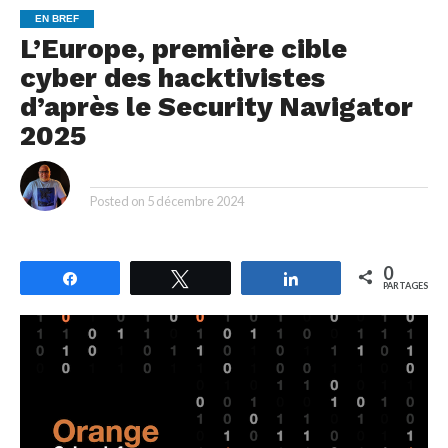
EN BREF
L’Europe, première cible
cyber des hacktivistes
d’après le Security Navigator
2025
By
Posted on
5 décembre 2024
0
Partagez
Tweetez
Partagez
PARTAGES