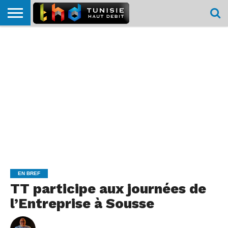
HOME
L’ACTUTHD
EN
PODCASTS
TEST
COMPARATIF
CARTE DE
CONTACT
BREF
DÉBIT
DÉBIT
COUVERTURE
MOBILE
MOBILE
EN BREF
TT participe aux journées de
l’Entreprise à Sousse
By