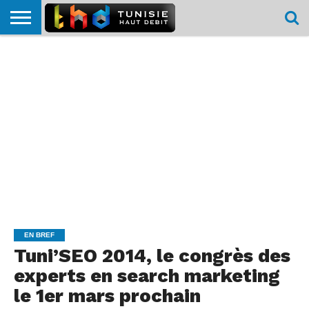
HOME
L’ACTUTHD
EN
PODCASTS
TEST
COMPARATIF
CARTE DE
CONTACT
BREF
DÉBIT
DÉBIT
COUVERTURE
MOBILE
MOBILE
EN BREF
Tuni’SEO 2014, le congrès des
experts en search marketing
le 1er mars prochain