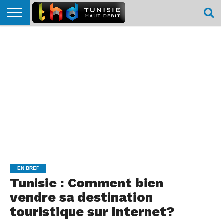
HOME
L’ACTUTHD
EN
PODCASTS
TEST
COMPARATIF
CARTE DE
CONTACT
BREF
DÉBIT
DÉBIT
COUVERTURE
MOBILE
MOBILE
EN BREF
Tunisie : Comment bien
vendre sa destination
touristique sur Internet?