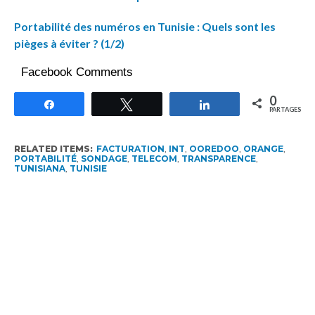
Portabilité des numéros en Tunisie : Quels sont les
pièges à éviter ? (1/2)
Facebook Comments
0
Partagez
Tweetez
Partagez
PARTAGES
RELATED ITEMS:
FACTURATION
,
INT
,
OOREDOO
,
ORANGE
,
PORTABILITÉ
,
SONDAGE
,
TELECOM
,
TRANSPARENCE
,
TUNISIANA
,
TUNISIE
RECOMMENDED FOR YOU
5G en Tunisie : 20 % de débit médian en
moins pour l’ensemble des utilisateurs,
la 4G seule recule de 28 %
Tunisie : 48% des internautes utilisent