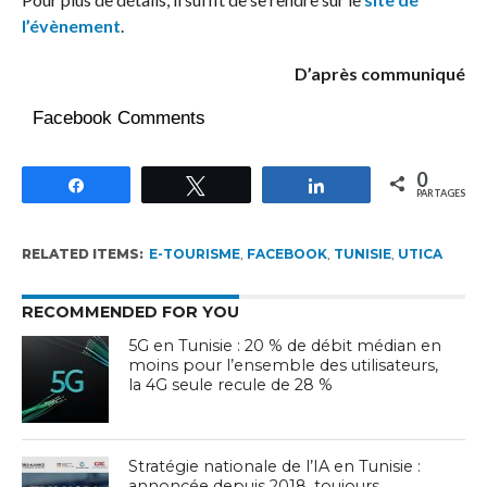
l’évènement
.
D’après communiqué
Facebook Comments
0
Partagez
Tweetez
Partagez
PARTAGES
RELATED ITEMS:
E-TOURISME
,
FACEBOOK
,
TUNISIE
,
UTICA
RECOMMENDED FOR YOU
5G en Tunisie : 20 % de débit médian en
moins pour l’ensemble des utilisateurs,
la 4G seule recule de 28 %
Stratégie nationale de l’IA en Tunisie :
annoncée depuis 2018, toujours