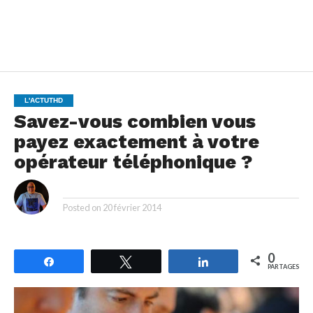
L'ACTUTHD
Savez-vous combien vous
payez exactement à votre
opérateur téléphonique ?
By
Posted on
20 février 2014
0
Partagez
Tweetez
Partagez
PARTAGES