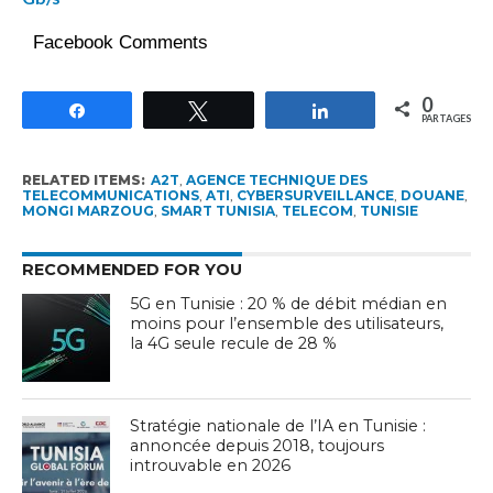
Facebook Comments
0
Partagez
Tweetez
Partagez
PARTAGES
RELATED ITEMS:
A2T
,
AGENCE TECHNIQUE DES
TELECOMMUNICATIONS
,
ATI
,
CYBERSURVEILLANCE
,
DOUANE
,
MONGI MARZOUG
,
SMART TUNISIA
,
TELECOM
,
TUNISIE
RECOMMENDED FOR YOU
5G en Tunisie : 20 % de débit médian en
moins pour l’ensemble des utilisateurs,
la 4G seule recule de 28 %
Stratégie nationale de l’IA en Tunisie :
annoncée depuis 2018, toujours
introuvable en 2026