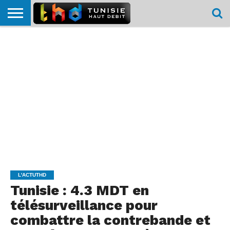
HOME
L’ACTUTHD
EN
PODCASTS
TEST
COMPARATIF
CARTE DE
CONTACT
BREF
DÉBIT
DÉBIT
COUVERTURE
MOBILE
MOBILE
L'ACTUTHD
Tunisie : 4.3 MDT en
télésurveillance pour
combattre la contrebande et