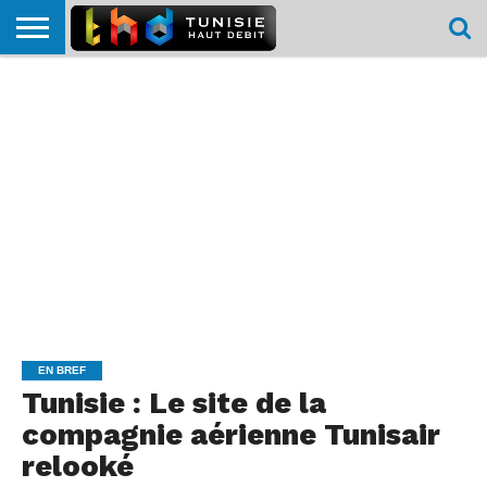
HOME
L’ACTUTHD
EN
PODCASTS
TEST
COMPARATIF
CARTE DE
CONTACT
BREF
DÉBIT
DÉBIT
COUVERTURE
MOBILE
MOBILE
EN BREF
Tunisie : Le site de la
compagnie aérienne Tunisair
relooké