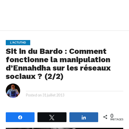
L'ACTUTHD
Sit in du Bardo : Comment
fonctionne la manipulation
d’Ennahdha sur les réseaux
sociaux ? (2/2)
By
Posted on
31 juillet 2013
0
Partagez
Tweetez
Partagez
PARTAGES