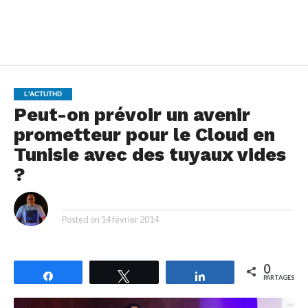
L'ACTUTHD
Peut-on prévoir un avenir
prometteur pour le Cloud en
Tunisie avec des tuyaux vides
?
By
Posted on
14 février 2014
0
Partagez
Tweetez
Partagez
PARTAGES