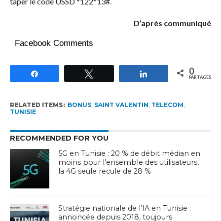
taper le code USSD *122*13#.
D’après communiqué
Facebook Comments
0
Partagez
Tweetez
Partagez
PARTAGES
RELATED ITEMS:
BONUS
,
SAINT VALENTIN
,
TELECOM
,
TUNISIE
RECOMMENDED FOR YOU
5G en Tunisie : 20 % de débit médian en
moins pour l’ensemble des utilisateurs,
la 4G seule recule de 28 %
Stratégie nationale de l’IA en Tunisie :
annoncée depuis 2018, toujours