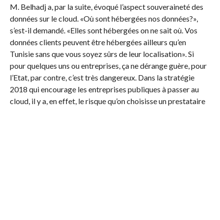
M. Belhadj a, par la suite, évoqué l’aspect souveraineté des
données sur le cloud. «Où sont hébergées nos données?»,
s’est-il demandé. «Elles sont hébergées on ne sait où. Vos
données clients peuvent être hébergées ailleurs qu’en
Tunisie sans que vous soyez sûrs de leur localisation». Si
pour quelques uns ou entreprises, ça ne dérange guère, pour
l’Etat, par contre, c’est très dangereux. Dans la stratégie
2018 qui encourage les entreprises publiques à passer au
cloud, il y a, en effet, le risque qu’on choisisse un prestataire
de services tunisien dont la plateforme cloud se trouve à
l’étranger. «Là il faut vraiment que des associations
tunisiennes, telles que l’INFOTICA, veillent à l’application
d’une stratégie nationale et poussent à l’adoption de
plateformes cloud tunisiennes».
M. Belhadj a fait remarquer que l’Europe a préparé toute
une initiative bâtie autour du cloud et que la Tunisie peut y
jouer un partenariat stratégique. Elle pourra devenir hub
comme l’a affirmé sa collègue d’IBM. Pour ce faire, il faudra