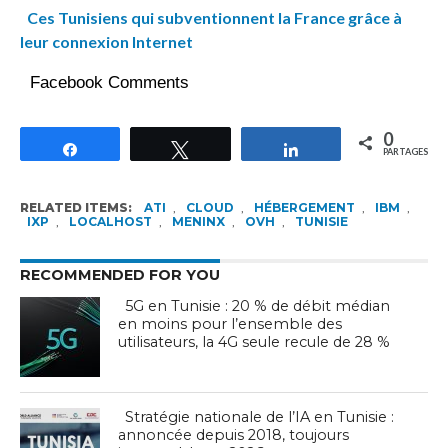
Ces Tunisiens qui subventionnent la France grâce à
leur connexion Internet
Facebook Comments
0
Partagez
Tweetez
Partagez
PARTAGES
RELATED ITEMS:
ATI
,
CLOUD
,
HÉBERGEMENT
,
IBM
,
IXP
,
LOCALHOST
,
MENINX
,
OVH
,
TUNISIE
RECOMMENDED FOR YOU
5G en Tunisie : 20 % de débit médian
en moins pour l’ensemble des
utilisateurs, la 4G seule recule de 28 %
Stratégie nationale de l’IA en Tunisie :
annoncée depuis 2018, toujours