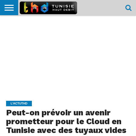
HOME
L’ACTUTHD
EN
PODCASTS
TEST
COMPARATIF
CARTE DE
CONTACT
BREF
DÉBIT
DÉBIT
COUVERTURE
MOBILE
MOBILE
L'ACTUTHD
Peut-on prévoir un avenir
prometteur pour le Cloud en
Tunisie avec des tuyaux vides