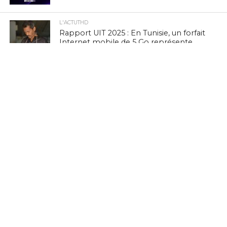
L'ACTUTHD
Rapport UIT 2025 : En Tunisie, un forfait
Internet mobile de 5 Go représente
1,53 % du Revenu National Brut par
habitant par mois
EN BREF
Marc Murtra : «La souveraineté
européenne exige de simplifier la
réglementation, de développer nos
propres technologies et d’accepter le
risque d’échec»
EN BREF
Zenith Technology, LEADER en Tunisie,
présente ses solutions photovoltaïques
au BIG 5 Green Africa 2026
EN BREF
Culture Tech : Le CMAM et l’Ambassade