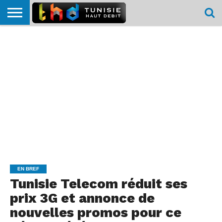
HOME
L’ACTUTHD
EN
PODCASTS
TEST
COMPARATIF
CARTE DE
CONTACT
BREF
DÉBIT
DÉBIT
COUVERTURE
MOBILE
MOBILE
EN BREF
Tunisie Telecom réduit ses
prix 3G et annonce de
nouvelles promos pour ce