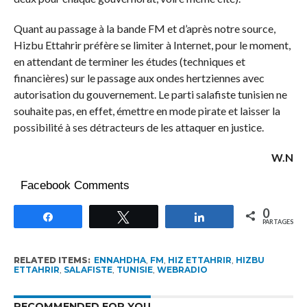
Quant au passage à la bande FM et d’après notre source,
Hizbu Ettahrir préfère se limiter à Internet, pour le moment,
en attendant de terminer les études (techniques et
financières) sur le passage aux ondes hertziennes avec
autorisation du gouvernement. Le parti salafiste tunisien ne
souhaite pas, en effet, émettre en mode pirate et laisser la
possibilité à ses détracteurs de les attaquer en justice.
W.N
Facebook Comments
0
Partagez
Tweetez
Partagez
PARTAGES
RELATED ITEMS:
ENNAHDHA
,
FM
,
HIZ ETTAHRIR
,
HIZBU
ETTAHRIR
,
SALAFISTE
,
TUNISIE
,
WEBRADIO
RECOMMENDED FOR YOU