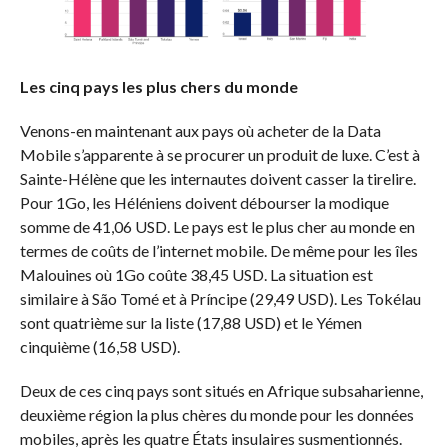
Les cinq pays les plus chers du monde
Venons-en maintenant aux pays où acheter de la Data
Mobile s’apparente à se procurer un produit de luxe.
C’est à
Sainte-Hélène que les internautes doivent casser la tirelire.
Pour
1Go
, les
Héléniens
doivent débourser la modique
somme de 41,06 USD.
Le pays est le plus cher au monde en
termes de coûts de l’internet mobile.
De même pour les îles
Malouines où
1Go
coûte 38,45 USD.
La situation est
similaire à São Tomé et à
Príncipe
(29,49 USD)
.
Les
Tokélau
sont quatrième sur la liste
(17,88 USD)
et le Yémen
cinquième
(16,58 USD)
.
Deux de ces cinq pays sont situés en Afrique subsaharienne,
deuxième région la plus
chères
du monde pour les données
mobiles, après les quatre États
insulaires
susmentionnés.