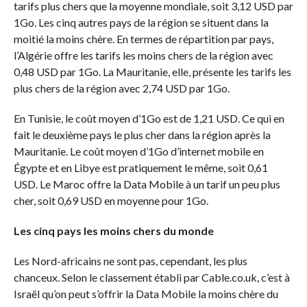
tarifs plus chers que la moyenne mondiale, soit 3,12 USD par
1Go
.
Les cinq autres pays de la région se situent dans la
moitié la moins chère.
En termes de répartition par pays,
l’Algérie offre les tarifs les moins chers de la région avec
0,48 USD par
1Go
.
La Mauritanie, elle, présente les tarifs les
plus chers de la région avec 2,74 USD par
1Go
.
En Tunisie, le coût moyen d’
1Go
est de 1,21 USD.
Ce qui en
fait le deuxième pays le plus cher dans la région après la
Mauritanie.
Le coût moyen d’
1Go
d’internet mobile en
Égypte
et en Libye est pratiquement le même, soit 0,61
USD.
Le Maroc offre la Data Mobile à un tarif un peu plus
cher, soit 0,69 USD en moyenne pour
1Go
.
Les cinq pays les moins chers du monde
Les Nord-africains ne sont pas, cependant, les plus
chanceux.
Selon le classement établi par
Cable.co.uk
, c’est à
Israël qu’on peut s’offrir la Data Mobile la moins chère du