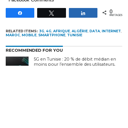
0
Partagez
Tweetez
Partagez
PARTAGES
RELATED ITEMS:
3G
,
4G
,
AFRIQUE
,
ALGÉRIE
,
DATA
,
INTERNET
,
MAROC
,
MOBILE
,
SMARTPHONE
,
TUNISIE
RECOMMENDED FOR YOU
5G en Tunisie : 20 % de débit médian en
moins pour l’ensemble des utilisateurs,
la 4G seule recule de 28 %
Stratégie nationale de l’IA en Tunisie :
annoncée depuis 2018, toujours
introuvable en 2026
Rapport UIT 2025 : En Tunisie, un forfait
Internet mobile de 5 Go représente