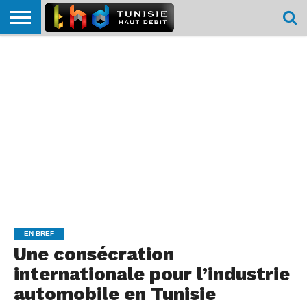
HOME
L’ACTUTHD
EN
PODCASTS
TEST
COMPARATIF
CARTE DE
CONTACT
BREF
DÉBIT
DÉBIT
COUVERTURE
MOBILE
MOBILE
EN BREF
Une consécration
internationale pour l’industrie
automobile en Tunisie