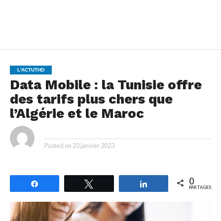
L'ACTUTHD
Data Mobile : la Tunisie offre
des tarifs plus chers que
l’Algérie et le Maroc
By
Posted on
23 janvier 2023
0
Partagez
Tweetez
Partagez
PARTAGES