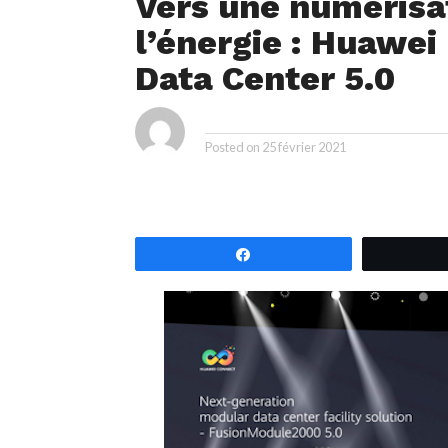
Vers une numérisa
l’énergie : Huawe
Data Center 5.0
ya
By
Posted on
25 février 2021
Partagez