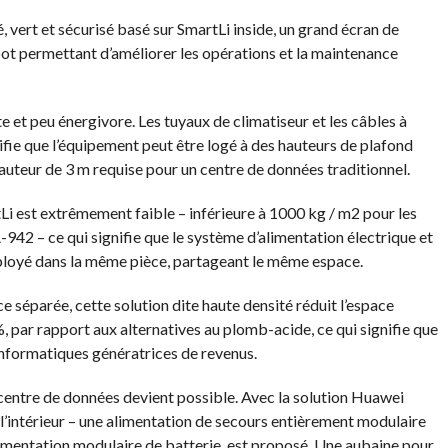
é, vert et sécurisé basé sur SmartLi inside, un grand écran de
ot permettant d’améliorer les opérations et la maintenance
t peu énergivore. Les tuyaux de climatiseur et les câbles à
ifie que l’équipement peut être logé à des hauteurs de plafond
hauteur de 3 m requise pour un centre de données traditionnel.
Li est extrêmement faible – inférieure à 1000 kg / m2 pour les
-942 – ce qui signifie que le système d’alimentation électrique et
déployé dans la même pièce, partageant le même espace.
e séparée, cette solution dite haute densité réduit l’espace
, par rapport aux alternatives au plomb-acide, ce qui signifie que
nformatiques génératrices de revenus.
u centre de données devient possible. Avec la solution Huawei
l’intérieur – une alimentation de secours entièrement modulaire
imentation modulaire de batterie, est proposé. Une aubaine pour