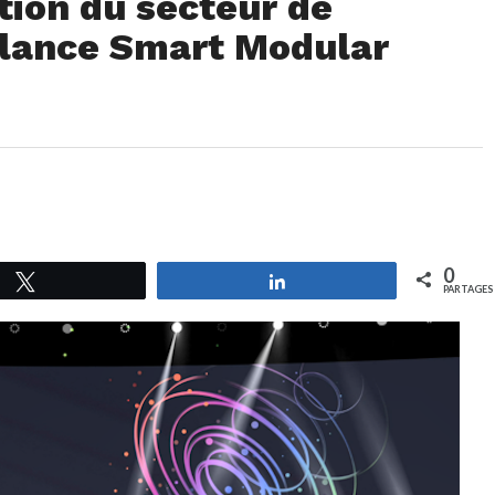
tion du secteur de
i lance Smart Modular
0
Tweetez
Partagez
PARTAGES