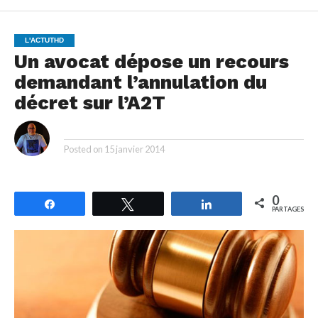
L'ACTUTHD
Un avocat dépose un recours
demandant l’annulation du
décret sur l’A2T
By
Posted on
15 janvier 2014
0
Partagez
Tweetez
Partagez
PARTAGES