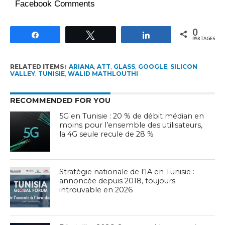
Facebook Comments
0
Partagez
Tweetez
Partagez
PARTAGES
RELATED ITEMS:
ARIANA
,
ATT
,
GLASS
,
GOOGLE
,
SILICON
VALLEY
,
TUNISIE
,
WALID MATHLOUTHI
RECOMMENDED FOR YOU
5G en Tunisie : 20 % de débit médian en
moins pour l’ensemble des utilisateurs,
la 4G seule recule de 28 %
Stratégie nationale de l’IA en Tunisie :
annoncée depuis 2018, toujours
introuvable en 2026