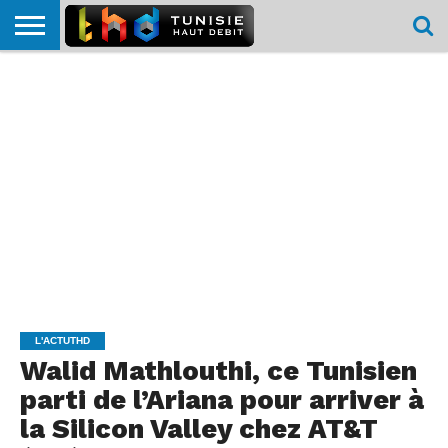
HOME
L’ACTUTHD
EN
PODCASTS
TEST
COMPARATIF
CARTE DE
CONTACT
BREF
DÉBIT
DÉBIT
COUVERTURE
MOBILE
MOBILE
L'ACTUTHD
Walid Mathlouthi, ce Tunisien
parti de l’Ariana pour arriver à
la Silicon Valley chez AT&T