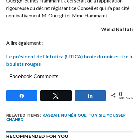
Ouerghi et Ines Hammami. Ceci serait dû à l’application
rigoureuse du décret régissant ce Conseil et qui n’a pas cité
nominativement M. Ouerghi et Mme Hammami.
Welid Naffati
A lire également :
Le président de l’Infotica (UTICA) broie du noir et tire à
boulets rouges
Facebook Comments
0
Partagez
Tweetez
Partagez
PARTAGES
RELATED ITEMS:
KASBAH
,
NUMÉRIQUE
,
TUNISIE
,
YOUSSEF
CHAHED
RECOMMENDED FOR YOU