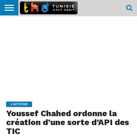
HOME
L’ACTUTHD
EN
PODCASTS
TEST
COMPARATIF
CARTE DE
CONTACT
BREF
DÉBIT
DÉBIT
COUVERTURE
MOBILE
MOBILE
L'ACTUTHD
Youssef Chahed ordonne la
création d’une sorte d’API des
TIC