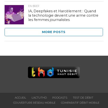
EN BREF
IA, Deepfakes et Harcèlement : Quand
la technologie devient une arme contre
les femmes journalistes
MORE POSTS
ACCUEIL
L’ACTUTHD
PODCASTS
TEST DE DÉBIT
COUVERTURE RÉSEAU MOBILE
COMPARATIF DÉBIT MOBILE