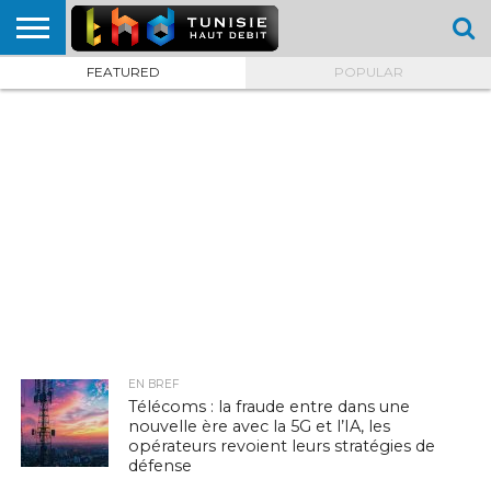
FEATURED
POPULAR
HOME
L’ACTUTHD
EN
PODCASTS
TEST
COMPARATIF
CARTE DE
CONTACT
BREF
DÉBIT
DÉBIT
COUVERTURE
MOBILE
MOBILE
EN BREF
Télécoms : la fraude entre dans une
nouvelle ère avec la 5G et l’IA, les
opérateurs revoient leurs stratégies de
défense