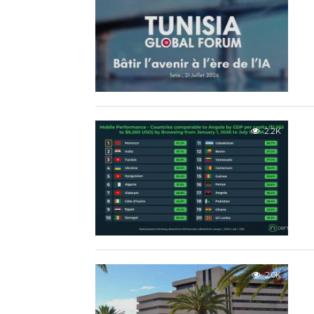
2.2K
2.0K