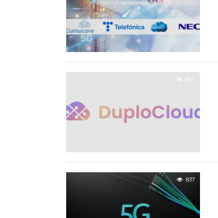
684
837