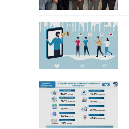
1.5K
1.1K