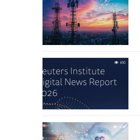
610
498