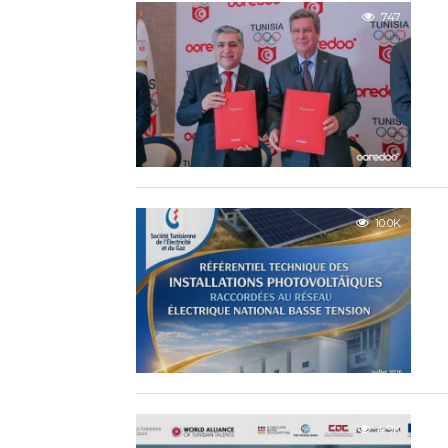
747
10.0K
4.9K