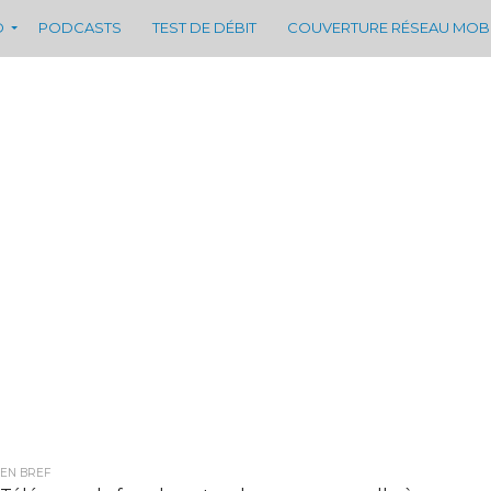
D
PODCASTS
TEST DE DÉBIT
COUVERTURE RÉSEAU MOB
EN BREF