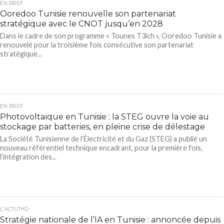
EN BREF
Ooredoo Tunisie renouvelle son partenariat
stratégique avec le CNOT jusqu’en 2028
Dans le cadre de son programme « Tounes T3ich », Ooredoo Tunisie a
renouvelé pour la troisième fois consécutive son partenariat
stratégique...
EN BREF
Photovoltaïque en Tunisie : la STEG ouvre la voie au
stockage par batteries, en pleine crise de délestage
La Société Tunisienne de l’Électricité et du Gaz (STEG) a publié un
nouveau référentiel technique encadrant, pour la première fois,
l’intégration des...
L'ACTUTHD
Stratégie nationale de l’IA en Tunisie : annoncée depuis