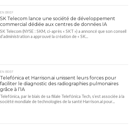
EN BREF
SK Telecom lance une société de développement
commercial dédiée aux centres de données IA
SK Telecom (NYSE : SKM, ci-après « SKT ») a annoncé que son conseil
d’administration a approuvé la création de « SK...
EN BREF
Telefónica et Harrison.ai unissent leurs forces pour
faciliter le diagnostic des radiographies pulmonaires
grâce à l’IA
Telefónica, par le biais de sa filiale Telefónica Tech, s’est associée à la
société mondiale de technologies de la santé Harrison.ai pour...