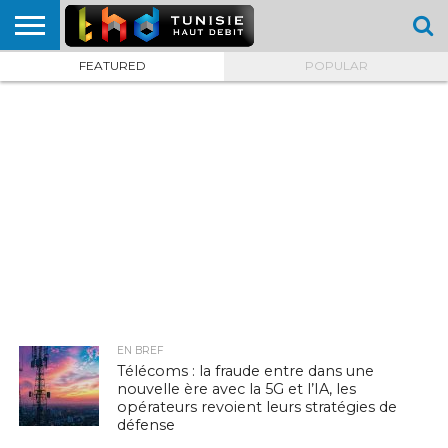
FEATURED
POPULAR
HOME
L’ACTUTHD
EN
PODCASTS
TEST
COMPARATIF
CARTE DE
CONTACT
BREF
DÉBIT
DÉBIT
COUVERTURE
MOBILE
MOBILE
EN BREF
Télécoms : la fraude entre dans une
nouvelle ère avec la 5G et l’IA, les
opérateurs revoient leurs stratégies de
défense