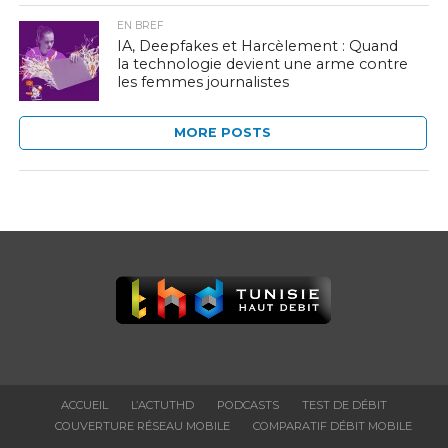
EN BREF
IA, Deepfakes et Harcèlement : Quand
la technologie devient une arme contre
les femmes journalistes
MORE POSTS
ACCUEIL
L’ACTUTHD
PODCASTS
TEST DE DÉBIT
COUVERTURE RÉSEAU MOBILE
COMPARATIF DÉBIT MOBILE