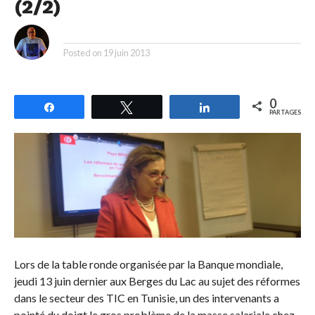
(2/2)
By
Posted on
19 juin 2013
0
Partagez
Tweetez
Partagez
PARTAGES
Lors de la table ronde organisée par la Banque mondiale,
jeudi 13 juin dernier aux Berges du Lac au sujet des réformes
dans le secteur des TIC en Tunisie, un des intervenants a
pointé du doigt le gros problème de la masse salariale chez