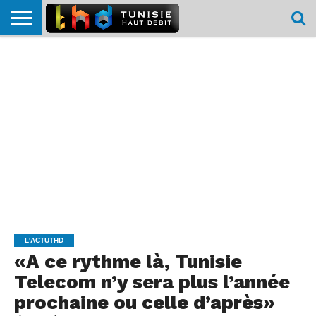
HOME
L’ACTUTHD
EN
PODCASTS
TEST
COMPARATIF
CARTE DE
CONTACT
BREF
DÉBIT
DÉBIT
COUVERTURE
MOBILE
MOBILE
L'ACTUTHD
«A ce rythme là, Tunisie
Telecom n’y sera plus l’année
prochaine ou celle d’après»