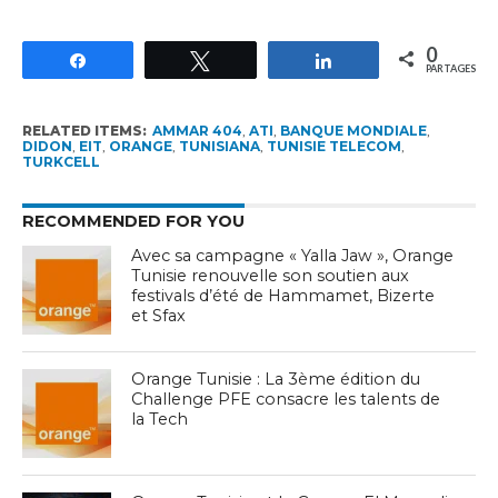
0
Partagez
Tweetez
Partagez
PARTAGES
RELATED ITEMS:
AMMAR 404
,
ATI
,
BANQUE MONDIALE
,
DIDON
,
EIT
,
ORANGE
,
TUNISIANA
,
TUNISIE TELECOM
,
TURKCELL
RECOMMENDED FOR YOU
Avec sa campagne « Yalla Jaw », Orange
Tunisie renouvelle son soutien aux
festivals d’été de Hammamet, Bizerte
et Sfax
Orange Tunisie : La 3ème édition du
Challenge PFE consacre les talents de
la Tech