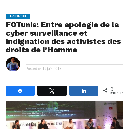
L'ACTUTHD
FOTunis: Entre apologie de la
cyber surveillance et
indignation des activistes des
droits de l’Homme
By
Posted on
19 juin 2013
0
Partagez
Tweetez
Partagez
PARTAGES