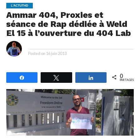
L'ACTUTHD
Ammar 404, Proxies et
séance de Rap dédiée à Weld
El 15 à l’ouverture du 404 Lab
By
Posted on
16 juin 2013
0
Partagez
Tweetez
Partagez
PARTAGES