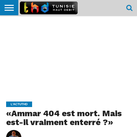
HOME
L’ACTUTHD
EN
PODCASTS
TEST
COMPARATIF
CARTE DE
CONTACT
BREF
DÉBIT
DÉBIT
COUVERTURE
MOBILE
MOBILE
L'ACTUTHD
«Ammar 404 est mort. Mais
est-il vraiment enterré ?»
By