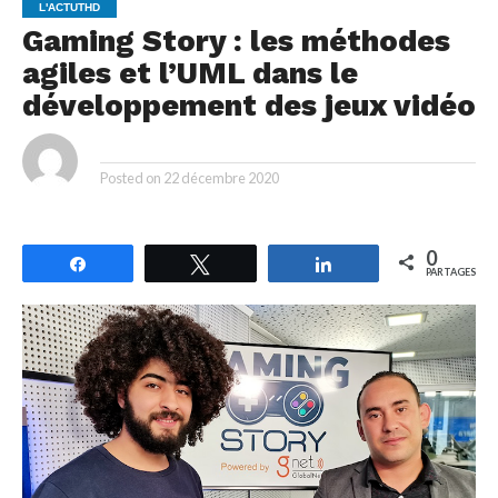
L'ACTUTHD
Gaming Story : les méthodes
agiles et l’UML dans le
développement des jeux vidéo
By
Posted on
22 décembre 2020
0
Partagez
Tweetez
Partagez
PARTAGES