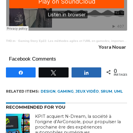
THD.tn
·
Gaming Story Ep22: Les méthodes agiles et l’UML en gamedev, important ou perte de temps ?
Yosra Nouar
Facebook Comments
0
Partagez
Tweetez
Partagez
PARTAGES
RELATED ITEMS:
DESIGN
,
GAMING
,
JEUX VIDÉO
,
SRUM
,
UML
RECOMMENDED FOR YOU
KPIT acquiert N-Dream, la société à
l’origine d’AirConsole, pour propulser la
prochaine ère des expériences
automobiles numériques