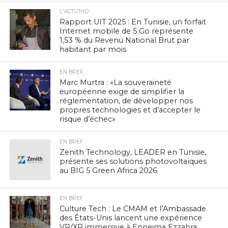
L'ACTUTHD
Rapport UIT 2025 : En Tunisie, un forfait
Internet mobile de 5 Go représente
1,53 % du Revenu National Brut par
habitant par mois
EN BREF
Marc Murtra : «La souveraineté
européenne exige de simplifier la
réglementation, de développer nos
propres technologies et d’accepter le
risque d’échec»
EN BREF
Zenith Technology, LEADER en Tunisie,
présente ses solutions photovoltaïques
au BIG 5 Green Africa 2026
EN BREF
Culture Tech : Le CMAM et l’Ambassade
des États-Unis lancent une expérience
VR/XR immersive à Ennejma Ezzahra