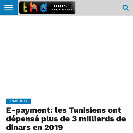
HOME
L’ACTUTHD
EN
PODCASTS
TEST
COMPARATIF
CARTE DE
CONTACT
BREF
DÉBIT
DÉBIT
COUVERTURE
MOBILE
MOBILE
L'ACTUTHD
E-payment: les Tunisiens ont
dépensé plus de 3 milliards de
dinars en 2019