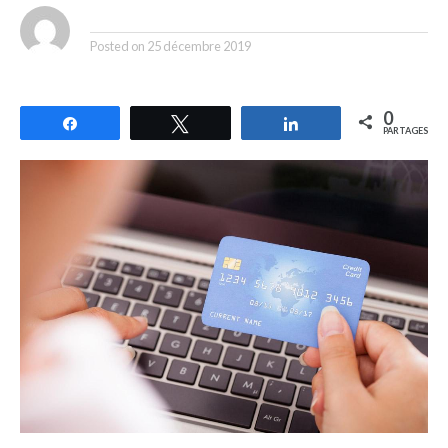
By
Posted on
25 décembre 2019
0
Partagez
Tweetez
Partagez
PARTAGES