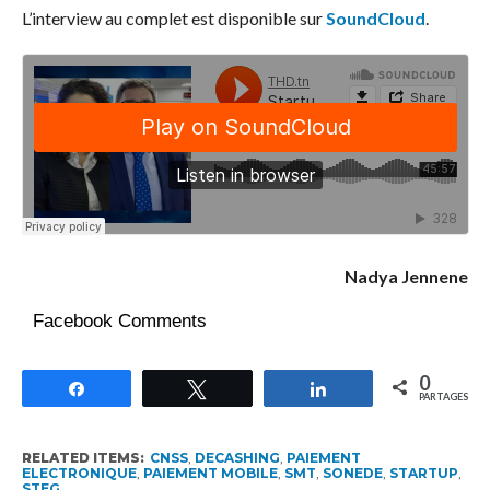
L’interview au complet est disponible sur
SoundCloud
.
Nadya Jennene
Facebook Comments
0
Partagez
Tweetez
Partagez
PARTAGES
RELATED ITEMS:
CNSS
,
DECASHING
,
PAIEMENT
ELECTRONIQUE
,
PAIEMENT MOBILE
,
SMT
,
SONEDE
,
STARTUP
,
STEG