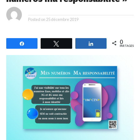
By
Posted on
25 décembre 2019
0
Partagez
Tweetez
Partagez
PARTAGES