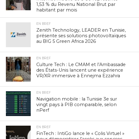
1,53 % du Revenu National Brut par
habitant par mois
EN BREF
Zenith Technology, LEADER en Tunisie,
présente ses solutions photovoltaïques
au BIG 5 Green Africa 2026
EN BREF
Culture Tech : Le CMAM et l’Ambassade
des États-Unis lancent une expérience
VR/XR immersive à Ennejma Ezzahra
EN BREF
Navigation mobile : la Tunisie 3e sur
vingt pays à PIB comparable, selon
nPerf
EN BREF
FinTech : IntiGo lance le « Colis Virtuel »
pour démocratiser l’accès aux services