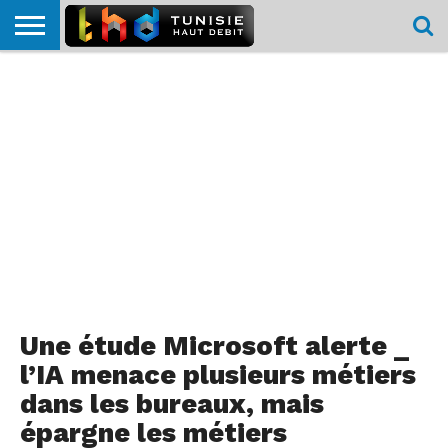
HOME
L’ACTUTHD
EN
PODCASTS
TEST
COMPARATIF
CARTE DE
CONTACT
BREF
DÉBIT
DÉBIT
COUVERTURE
MOBILE
MOBILE
Une étude Microsoft alerte _
l’IA menace plusieurs métiers
dans les bureaux, mais
épargne les métiers