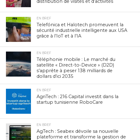
distribution de visites et d’activités
EN BREF
Telefónica et Halotech promeuvent la
sécurité industrielle intelligente aux USA
grâce à l’IoT et à l’IA
EN BREF
Téléphonie mobile : Le marché du
satellite « Direct-to-Device » (D2D)
s’apprête à peser 138 milliards de
dollars d’ici 2035
EN BREF
AgriTech : 216 Capital investit dans la
startup tunisienne RoboCare
EN BREF
AgTech : Seabex dévoile sa nouvelle
plateforme et transforme la gestion de