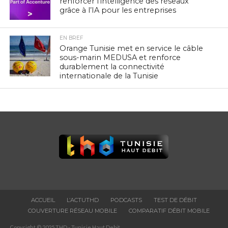
renforcer l’intelligence des réseaux
grâce à l’IA pour les entreprises
EN BREF
Orange Tunisie met en service le câble
sous-marin MEDUSA et renforce
durablement la connectivité
internationale de la Tunisie
ACCUEIL
L’ACTUTHD
PODCASTS
TEST DE DÉBIT
COUVERTURE RÉSEAU MOBILE
COMPARATIF DÉBIT MOBILE
Copyright © 2025 THD - Tunisie Haut Debit.