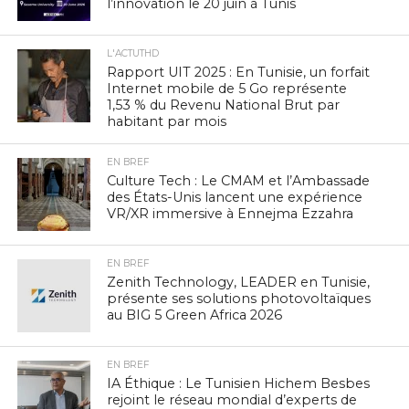
l’innovation le 20 juin à Tunis
L'ACTUTHD
Rapport UIT 2025 : En Tunisie, un forfait
Internet mobile de 5 Go représente
1,53 % du Revenu National Brut par
habitant par mois
EN BREF
Culture Tech : Le CMAM et l’Ambassade
des États-Unis lancent une expérience
VR/XR immersive à Ennejma Ezzahra
EN BREF
Zenith Technology, LEADER en Tunisie,
présente ses solutions photovoltaïques
au BIG 5 Green Africa 2026
EN BREF
IA Éthique : Le Tunisien Hichem Besbes
rejoint le réseau mondial d’experts de