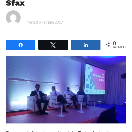
Sfax
By
Posted on
19 juin 2019
0
Partagez
Tweetez
Partagez
PARTAGES