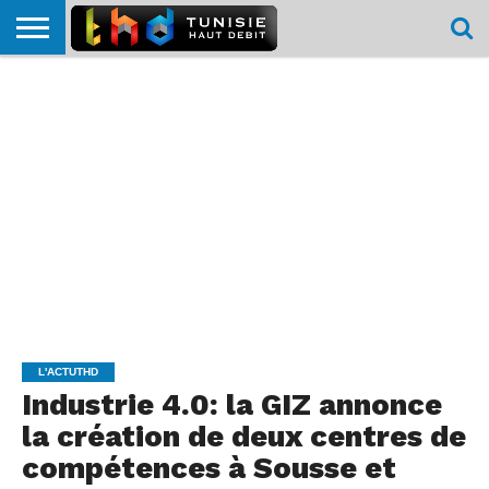
HOME
L’ACTUTHD
EN
PODCASTS
TEST
COMPARATIF
CARTE DE
CONTACT
BREF
DÉBIT
DÉBIT
COUVERTURE
MOBILE
MOBILE
L'ACTUTHD
Industrie 4.0: la GIZ annonce
la création de deux centres de
compétences à Sousse et