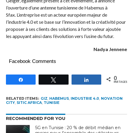
Geiger, également présent à cet évènement, a annoncé
l’ouverture d’une antenne tunisienne de Habemus à
Sfax. L’entreprise est un acteur européen majeur de
l’industrie 4.0 et se base sur l’innovation et la créativité pour
proposer à ses clients des solutions à forte valeur ajoutée
les appuyant ainsi dans l’évolution vers l’usine du futur.
Nadya Jennene
Facebook Comments
0
Partagez
Tweetez
Partagez
PARTAGES
RELATED ITEMS:
GIZ
,
HABEMUS
,
INDUSTRIE 4.0
,
NOVATION
CITY
,
SITIC AFRICA
,
TUNISIE
RECOMMENDED FOR YOU
5G en Tunisie : 20 % de débit médian en
moins pour l’ensemble des utilisateurs,