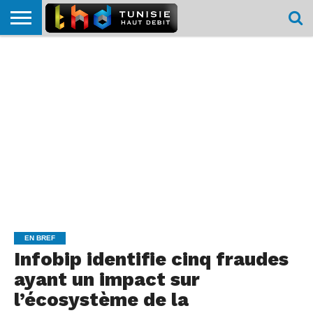
HOME
L’ACTUTHD
EN
PODCASTS
TEST
COMPARATIF
CARTE DE
CONTACT
BREF
DÉBIT
DÉBIT
COUVERTURE
MOBILE
MOBILE
EN BREF
Infobip identifie cinq fraudes
ayant un impact sur
l’écosystème de la