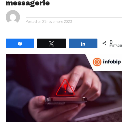
messagerie
By
Posted on
21 novembre 2023
0
Partagez
Tweetez
Partagez
PARTAGES