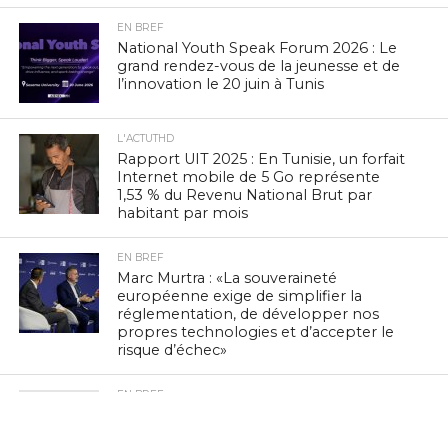
EN BREF
National Youth Speak Forum 2026 : Le
grand rendez-vous de la jeunesse et de
l’innovation le 20 juin à Tunis
L'ACTUTHD
Rapport UIT 2025 : En Tunisie, un forfait
Internet mobile de 5 Go représente
1,53 % du Revenu National Brut par
habitant par mois
EN BREF
Marc Murtra : «La souveraineté
européenne exige de simplifier la
réglementation, de développer nos
propres technologies et d’accepter le
risque d’échec»
EN BREF
Zenith Technology, LEADER en Tunisie,
présente ses solutions photovoltaïques