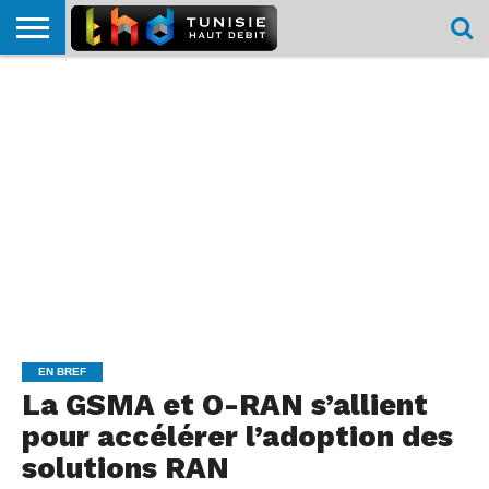
HOME
L’ACTUTHD
EN
PODCASTS
TEST
COMPARATIF
CARTE DE
CONTACT
BREF
DÉBIT
DÉBIT
COUVERTURE
MOBILE
MOBILE
EN BREF
La GSMA et O-RAN s’allient
pour accélérer l’adoption des
solutions RAN