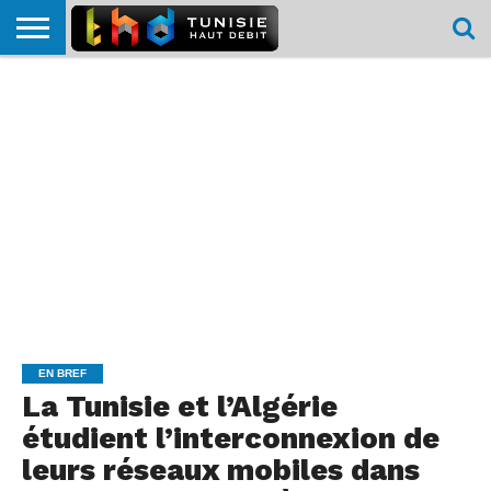
HOME
L’ACTUTHD
EN
PODCASTS
TEST
COMPARATIF
CARTE DE
CONTACT
BREF
DÉBIT
DÉBIT
COUVERTURE
MOBILE
MOBILE
EN BREF
La Tunisie et l’Algérie
étudient l’interconnexion de
leurs réseaux mobiles dans