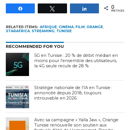
0
Partagez
Tweetez
Partagez
PARTAGES
RELATED ITEMS:
AFRIQUE
,
CINEMA
,
FILM
,
ORANGE
,
STARAFRICA
,
STREAMING
,
TUNISIE
RECOMMENDED FOR YOU
5G en Tunisie : 20 % de débit médian en
moins pour l’ensemble des utilisateurs,
la 4G seule recule de 28 %
Stratégie nationale de l’IA en Tunisie :
annoncée depuis 2018, toujours
introuvable en 2026
Avec sa campagne « Yalla Jaw », Orange
Tunisie renouvelle son soutien aux