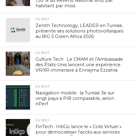
1,53 % du Revenu National Brut par
habitant par mois
EN BREF
Zenith Technology, LEADER en Tunisie,
présente ses solutions photovoltaïques
au BIG 5 Green Africa 2026
EN BREF
Culture Tech : Le CMAM et l’Ambassade
des États-Unis lancent une expérience
VR/XR immersive à Ennejma Ezzahra
EN BREF
Navigation mobile : la Tunisie 3e sur
vingt pays à PIB comparable, selon
nPerf
EN BREF
FinTech : IntiGo lance le « Colis Virtuel »
pour démocratiser l’accès aux services