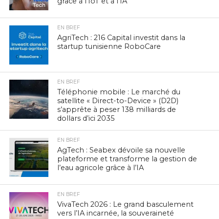
grâce à l’IoT et à l’IA
EN BREF
AgriTech : 216 Capital investit dans la
startup tunisienne RoboCare
EN BREF
Téléphonie mobile : Le marché du
satellite « Direct-to-Device » (D2D)
s’apprête à peser 138 milliards de
dollars d’ici 2035
EN BREF
AgTech : Seabex dévoile sa nouvelle
plateforme et transforme la gestion de
l’eau agricole grâce à l’IA
EN BREF
VivaTech 2026 : Le grand basculement
vers l’IA incarnée, la souveraineté