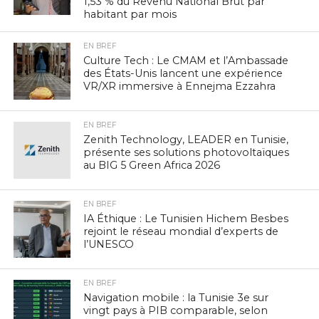
1,53 % du Revenu National Brut par
habitant par mois
EN BREF
Culture Tech : Le CMAM et l’Ambassade
des États-Unis lancent une expérience
VR/XR immersive à Ennejma Ezzahra
EN BREF
Zenith Technology, LEADER en Tunisie,
présente ses solutions photovoltaïques
au BIG 5 Green Africa 2026
EN BREF
IA Éthique : Le Tunisien Hichem Besbes
rejoint le réseau mondial d’experts de
l’UNESCO
EN BREF
Navigation mobile : la Tunisie 3e sur
vingt pays à PIB comparable, selon