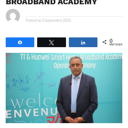
BROADBAND ACADEMY
By
Posted on
2 septembre 2023
0
Partagez
Tweetez
Partagez
PARTAGES