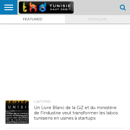
FEATURED
POPULAR
HOME
L’ACTUTHD
EN
PODCASTS
TEST
COMPARATIF
CARTE DE
CONTACT
BREF
DÉBIT
DÉBIT
COUVERTURE
MOBILE
MOBILE
L'ACTUTHD
Un Livre Blanc de la GiZ et du ministère
de l’Industrie veut transformer les labos
tunisiens en usines à startups