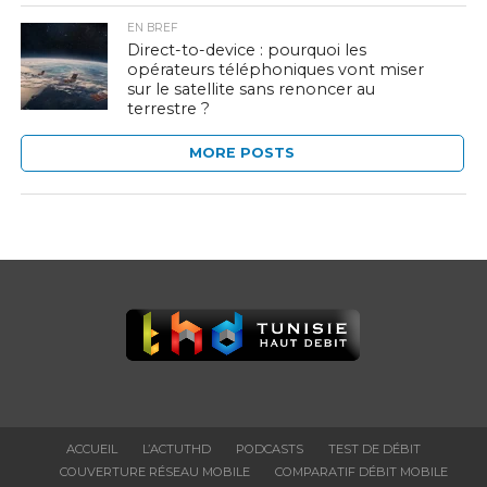
EN BREF
Direct-to-device : pourquoi les
opérateurs téléphoniques vont miser
sur le satellite sans renoncer au
terrestre ?
MORE POSTS
ACCUEIL
L’ACTUTHD
PODCASTS
TEST DE DÉBIT
COUVERTURE RÉSEAU MOBILE
COMPARATIF DÉBIT MOBILE