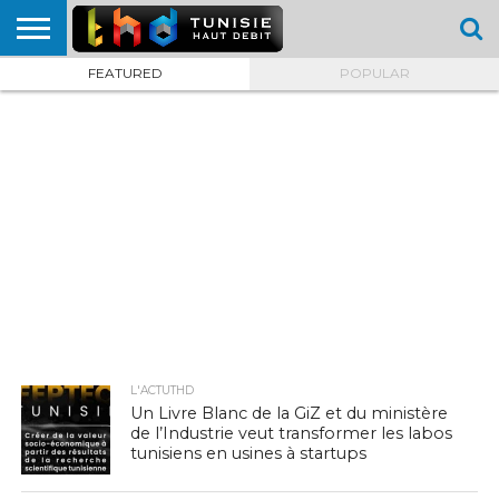
FEATURED
POPULAR
HOME
L’ACTUTHD
EN
PODCASTS
TEST
COMPARATIF
CARTE DE
CONTACT
BREF
DÉBIT
DÉBIT
COUVERTURE
MOBILE
MOBILE
L'ACTUTHD
Un Livre Blanc de la GiZ et du ministère
de l’Industrie veut transformer les labos
tunisiens en usines à startups