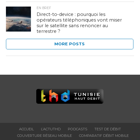
EN BREF
Direct-to-device : pourquoi les
opérateurs téléphoniques vont miser
sur le satellite sans renoncer au
terrestre ?
MORE POSTS
ACCUEIL
L’ACTUTHD
PODCASTS
TEST DE DÉBIT
COUVERTURE RÉSEAU MOBILE
COMPARATIF DÉBIT MOBILE