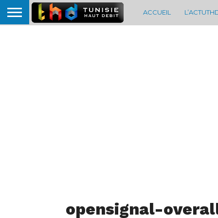
ACCUEIL
L’ACTUTH
opensignal-overa