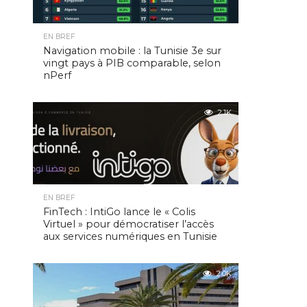
EN BREF
Navigation mobile : la Tunisie 3e sur
vingt pays à PIB comparable, selon
nPerf
2.1K
EN BREF
FinTech : IntiGo lance le « Colis
Virtuel » pour démocratiser l’accès
aux services numériques en Tunisie
2.0K