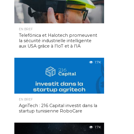
EN BREF
Telefónica et Halotech promeuvent
la sécurité industrielle intelligente
aux USA grâce à l’IoT et à l’IA
1.7K
EN BREF
AgriTech : 216 Capital investit dans la
startup tunisienne RoboCare
1.7K