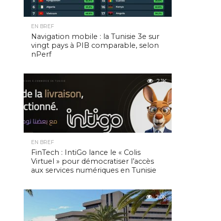
EN BREF
Navigation mobile : la Tunisie 3e sur
vingt pays à PIB comparable, selon
nPerf
2.1K
EN BREF
FinTech : IntiGo lance le « Colis
Virtuel » pour démocratiser l’accès
aux services numériques en Tunisie
2.0K