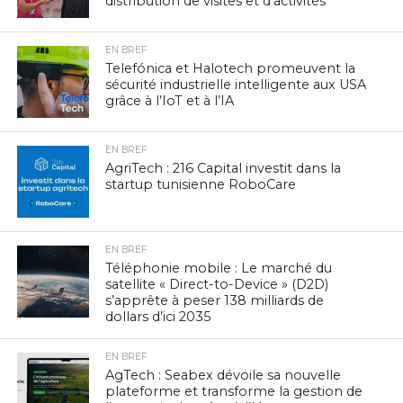
distribution de visites et d’activités
EN BREF
Telefónica et Halotech promeuvent la
sécurité industrielle intelligente aux USA
grâce à l’IoT et à l’IA
EN BREF
AgriTech : 216 Capital investit dans la
startup tunisienne RoboCare
EN BREF
Téléphonie mobile : Le marché du
satellite « Direct-to-Device » (D2D)
s’apprête à peser 138 milliards de
dollars d’ici 2035
EN BREF
AgTech : Seabex dévoile sa nouvelle
plateforme et transforme la gestion de