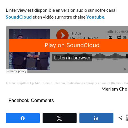
L’interview est disponible en version audio sur notre canal
SoundCloud
et en vidéo sur notre chaîne
Youtube
.
THD.tn
·
DigiClub Ep 147 : Tunisie Telecom, réalisations et projets en cours (Network D
Meriem Cho
Facebook Comments
Partagez
Tweetez
Partagez
P