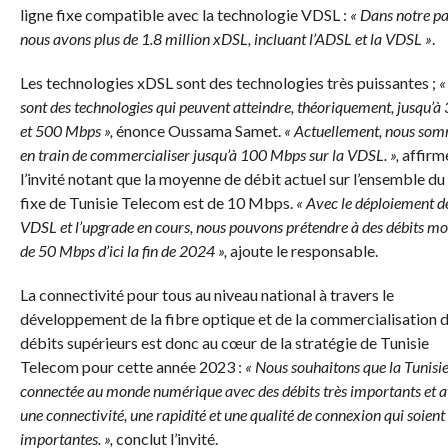
ligne fixe compatible avec la technologie VDSL :
« Dans notre pa
nous avons plus de 1.8 million xDSL, incluant l’ADSL et la VDSL »
.
Les technologies xDSL sont des technologies très puissantes ;
«
sont des technologies qui peuvent atteindre, théoriquement, jusqu’à
et 500 Mbps »,
énonce Oussama Samet.
« Actuellement, nous so
en train de commercialiser jusqu’à 100 Mbps sur la VDSL. »,
affirm
l’invité notant que la moyenne de débit actuel sur l’ensemble du
fixe de Tunisie Telecom est de 10 Mbps.
« Avec le déploiement de
VDSL et l’upgrade en cours, nous pouvons prétendre à des débits m
de 50 Mbps d’ici la fin de 2024 »,
ajoute le responsable.
La connectivité pour tous au niveau national à travers le
développement de la fibre optique et de la commercialisation 
débits supérieurs est donc au cœur de la stratégie de Tunisie
Telecom pour cette année 2023 :
« Nous souhaitons que la Tunisie
connectée au monde numérique avec des débits très importants et 
une connectivité, une rapidité et une qualité de connexion qui soient 
importantes. »,
conclut l’invité.