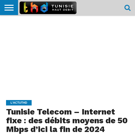
HOME
L’ACTUTHD
EN
PODCASTS
TEST
COMPARATIF
CARTE DE
CONTACT
BREF
DÉBIT
DÉBIT
COUVERTURE
MOBILE
MOBILE
L'ACTUTHD
Tunisie Telecom – Internet
fixe : des débits moyens de 50
Mbps d’ici la fin de 2024