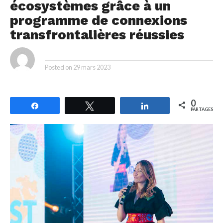
écosystèmes grâce à un
programme de connexions
transfrontalières réussies
By
Posted on
29 mars 2023
0
Partagez
Tweetez
Partagez
PARTAGES